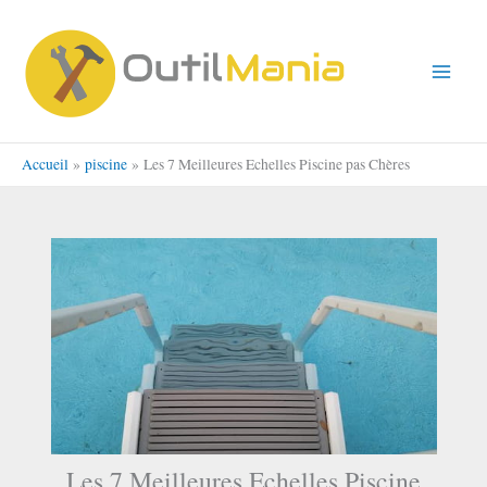
Aller
au
contenu
Accueil
piscine
Les 7 Meilleures Echelles Piscine pas Chères
Les 7 Meilleures Echelles Piscine