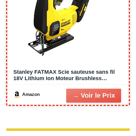
Stanley FATMAX Scie sauteuse sans fil
18V Lithium Ion Moteur Brushless
Performante et pratique (Bois 55mm, Métal
8mm) Sans batterie ni Chargeur Gamme
Amazon
FATMAX V20 SFMCS600B-XJ