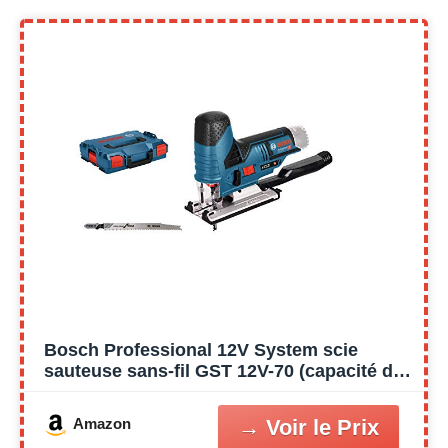
Bosch Professional 12V System scie
sauteuse sans-fil GST 12V-70 (capacité de
coupe dans le bois : 70 mm, avec 2 lames
de scie, patin de glissement, pare-éclats,
Amazon
L-BOXX)