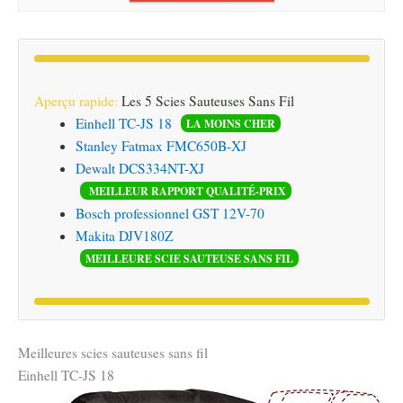
Aperçu rapide:
Les 5 Scies Sauteuses Sans Fil
Einhell TC-JS 18
LA MOINS CHER
Stanley Fatmax FMC650B-XJ
Dewalt DCS334NT-XJ
MEILLEUR RAPPORT QUALITÉ-PRIX
Bosch professionnel GST 12V-70
Makita DJV180Z
MEILLEURE SCIE SAUTEUSE SANS FIL
Meilleures scies sauteuses sans fil
Einhell TC-JS 18